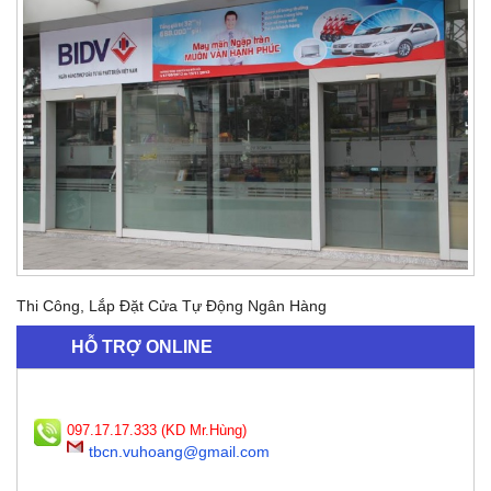
Thi Công, Lắp Đặt Cửa Tự Động Ngân Hàng
HỖ TRỢ ONLINE
097.17.17.333 (KD Mr.Hùng)
tbcn.vuhoang@gmail.com