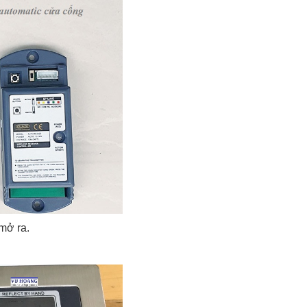
 mở ra.