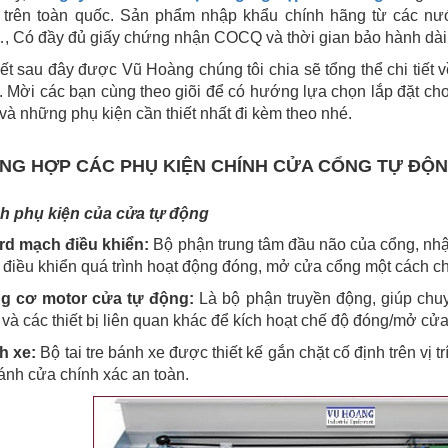
g
trên toàn quốc. Sản phẩm nhập khẩu chính hãng từ các nư
 Có đầy đủ giấy chứng nhận COCQ và thời gian bảo hành dài
iết sau đây được Vũ Hoàng chúng tôi chia sẽ tổng thể chi tiết
. Mời các bạn cùng theo giõi để có hướng lựa chọn lắp đặt cho
và những phụ kiện cần thiết nhất đi kèm theo nhé.
TỔNG HỢP CÁC PHỤ KIỆN CHÍNH CỬA CỔNG TỰ ĐỘ
nh phụ kiện của cửa tự động
rd mạch điều khiển:
Bộ phận trung tâm đầu não của cổng, nhận t
điều khiển quá trình hoạt động đóng, mở cửa cổng một cách ch
ng cơ motor cửa tự động:
Là bộ phận truyền động, giúp chu
 và các thiết bị liên quan khác để kích hoạt chế độ đóng/mở cử
h xe:
Bộ tai tre bánh xe được thiết kế gắn chặt cố định trên vị 
ánh cửa chính xác an toàn.