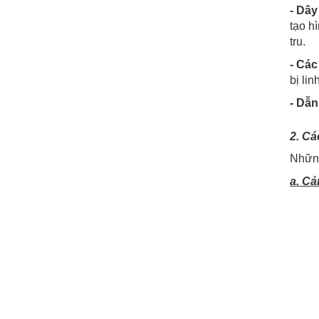
- Dây
tạo h
tru.
- Các
bị li
- Dẫn
2. Cá
Những
a. Cả