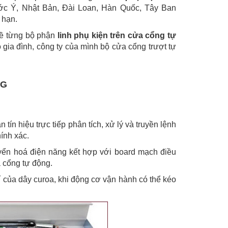
ớc Ý, Nhật Bản, Đài Loan, Hàn Quốc, Tây Ban
 hạn.
 về từng bộ phận
linh phụ kiện trên cửa cổng tự
 gia đình, công ty của mình bộ cửa cổng trượt tự
NG
ín hiệu trực tiếp phân tích, xử lý và truyền lệnh
ính xác.
yển hoá điện năng kết hợp với board mạch điều
a cổng tự động.
trí của dây curoa, khi động cơ vận hành có thể kéo