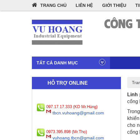
TRANG CHỦ
LIÊN HỆ
GIỚI THIỆU
T
TẤT CẢ DANH MỤC
Tra
HỖ TRỢ ONLINE
Linh
cổng 
097.17.17.333 (KD Mr.Hùng)
Trong
tbcn.vuhoang@gmail.com
khiển
cho n
0973.395.898 (Mr.Thọ)
cổng 
vuhoang.tbcn@gmail.com