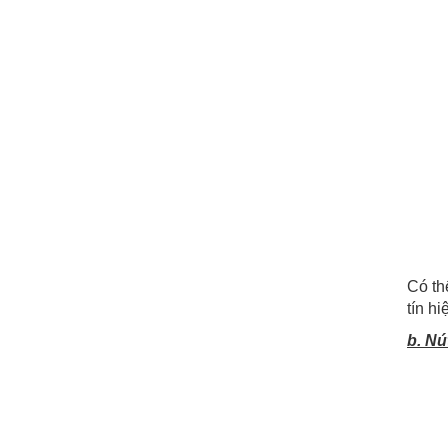
Có th
tín h
b. N