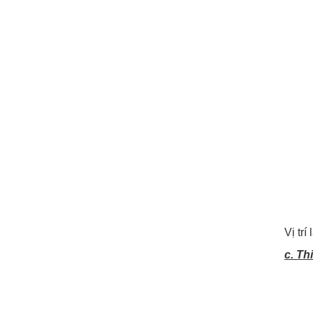
Vị tr
c. Th