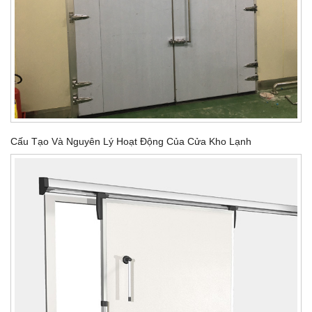
Cấu Tạo Và Nguyên Lý Hoạt Động Của Cửa Kho Lạnh