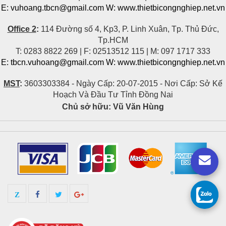
E: vuhoang.tbcn@gmail.com W: www.thietbicongnghiep.net.vn
Office 2
:
114 Đường số 4, Kp3, P. Linh Xuân, Tp. Thủ Đức,
Tp.HCM
T: 0283 8822 269 | F: 02513512 115 | M: 097 1717 333
E: tbcn.vuhoang@gmail.com W:
www.thietbicongnghiep.net.vn
MST
:
3603303384 -
Ngày Cấp: 20-07-2015 -
Nơi Cấp: Sở Kế
Hoạch Và Đầu Tư Tỉnh Đồng Nai
Chủ sở hữu:
Vũ Văn Hùng
Z