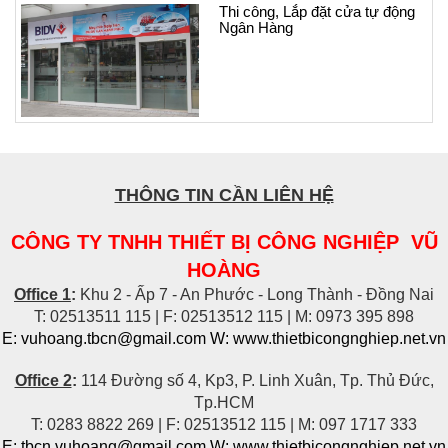
Thi công, Lắp đặt cửa tự động
Ngân Hàng
THÔNG TIN CẦN LIÊN HỆ
CÔNG TY TNHH THIẾT BỊ CÔNG NGHIỆP VŨ
HOÀNG
Office 1
:
Khu 2 - Ấp 7 - An Phước - Long Thành - Đồng Nai
T: 02513511 115 | F: 02513512 115 | M: 0973 395 898
E: vuhoang.tbcn@gmail.com W: www.thietbicongnghiep.net.vn
Office 2
:
114 Đường số 4, Kp3, P. Linh Xuân, Tp. Thủ Đức,
Tp.HCM
T: 0283 8822 269 | F: 02513512 115 | M: 097 1717 333
E: tbcn.vuhoang@gmail.com W:
www.thietbicongnghiep.net.vn