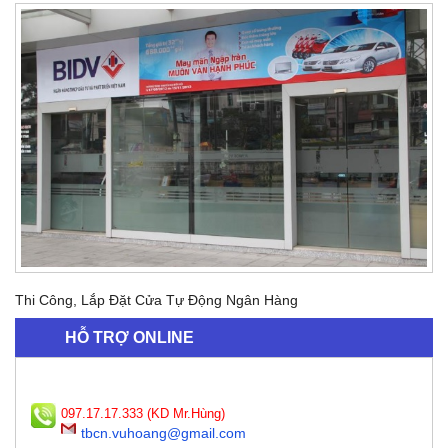
Thi Công, Lắp Đặt Cửa Tự Động Ngân Hàng
HỖ TRỢ ONLINE
097.17.17.333 (KD Mr.Hùng)
tbcn.vuhoang@gmail.com