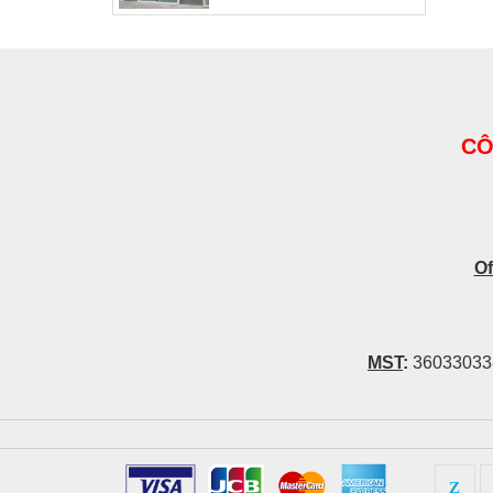
CÔ
Of
MST
:
36033033
Z