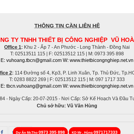
THÔNG TIN CẦN LIÊN HỆ
NG TY TNHH THIẾT BỊ CÔNG NGHIỆP VŨ HO
Office 1
:
Khu 2 - Ấp 7 - An Phước - Long Thành - Đồng Nai
T: 02513511 115 | F: 02513512 115 | M: 0973 395 898
E: vuhoang.tbcn@gmail.com W: www.thietbicongnghiep.net.vn
fice 2
:
114 Đường số 4, Kp3, P. Linh Xuân, Tp. Thủ Đức, Tp.
T: 0283 8822 269 | F: 02513512 115 | M: 097 1717 333
E: tbcn.vuhoang@gmail.com W:
www.thietbicongnghiep.net.vn
84 -
Ngày Cấp: 20-07-2015 -
Nơi Cấp: Sở Kế Hoạch Và Đầu T
Chủ sở hữu:
Vũ Văn Hùng
0973 395 898
0971717333
Dự Án Mr.Tho
KD Mr . Hùng