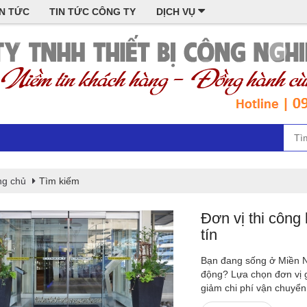
IN TỨC
TIN TỨC CÔNG TY
DỊCH VỤ
ng chủ
Tìm kiếm
Đơn vị thi công
tín
Bạn đang sống ở Miền Na
động? Lựa chọn đơn vị g
giảm chi phí vận chuyển.