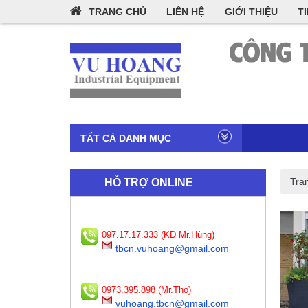
TRANG CHỦ
LIÊN HỆ
GIỚI THIỆU
T
TẤT CẢ DANH MỤC
Tra
HỖ TRỢ ONLINE
097.17.17.333 (KD Mr.Hùng)
tbcn.vuhoang@gmail.com
0973.395.898 (Mr.Thọ)
vuhoang.tbcn@gmail.com