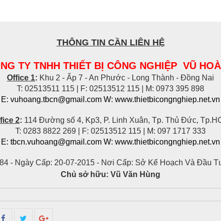
THÔNG TIN CẦN LIÊN HỆ
NG TY TNHH THIẾT BỊ CÔNG NGHIỆP VŨ HO
Office 1
:
Khu 2 - Ấp 7 - An Phước - Long Thành - Đồng Nai
T: 02513511 115 | F: 02513512 115 | M: 0973 395 898
E: vuhoang.tbcn@gmail.com W: www.thietbicongnghiep.net.vn
fice 2
:
114 Đường số 4, Kp3, P. Linh Xuân, Tp. Thủ Đức, Tp.
T: 0283 8822 269 | F: 02513512 115 | M: 097 1717 333
E: tbcn.vuhoang@gmail.com W:
www.thietbicongnghiep.net.vn
84 -
Ngày Cấp: 20-07-2015 -
Nơi Cấp: Sở Kế Hoạch Và Đầu T
Chủ sở hữu:
Vũ Văn Hùng