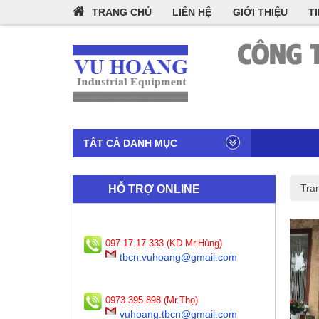
TRANG CHỦ
LIÊN HỆ
GIỚI THIỆU
T
TẤT CẢ DANH MỤC
Tra
HỖ TRỢ ONLINE
097.17.17.333 (KD Mr.Hùng)
tbcn.vuhoang@gmail.com
0973.395.898 (Mr.Thọ)
vuhoang.tbcn@gmail.com