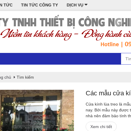
IN TỨC
TIN TỨC CÔNG TY
DỊCH VỤ
ng chủ
Tìm kiếm
Các mẫu cửa kín
Cửa kính lùa treo là mẫ
nay. Bởi mẫu này được t
nhà nên đảm bảo tính th
Xem chi tiết