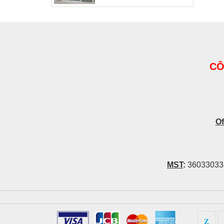
CÔ
Of
MST
:
36033033
Z