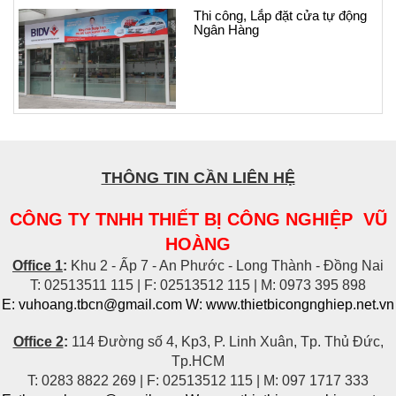
Thi công, Lắp đặt cửa tự động
Ngân Hàng
THÔNG TIN CẦN LIÊN HỆ
CÔNG TY TNHH THIẾT BỊ CÔNG NGHIỆP VŨ
HOÀNG
Office 1
:
Khu 2 - Ấp 7 - An Phước - Long Thành - Đồng Nai
T: 02513511 115 | F: 02513512 115 | M: 0973 395 898
E: vuhoang.tbcn@gmail.com W: www.thietbicongnghiep.net.vn
Office 2
:
114 Đường số 4, Kp3, P. Linh Xuân, Tp. Thủ Đức,
Tp.HCM
T: 0283 8822 269 | F: 02513512 115 | M: 097 1717 333