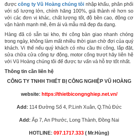
được
công ty Vũ Hoàng chúng tôi
nhập khẩu, phân phối
với số lượng lớn, chính hãng 100%, giá thành rẻ hơn so
với các đơn vị khác, chất lượng tốt, độ bền cao, động cơ
vận hành mạnh mẽ, êm ái và mẫu mã đẹp đa dạng.
Hàng đã có sẵn tại kho, thi công bàn giao nhanh chóng
trong ngày, không làm mất nhiều thời gian chờ đợi của quý
khách. Vi thế nếu quý khách có nhu cầu thi công, lắp đặt,
sửa chữa cửa cổng tự động, motor cổng trượt hãy liên hệ
với Vũ Hoàng chúng tôi để được tư vấn và hỗ trợ tốt nhất.
Thông tin cần liên hệ
CÔNG TY TNHH THIẾT BỊ CÔNG NGHIỆP VŨ HOÀNG
website:
https://thietbicongnghiep.net.vn/
Add:
114 Đường Số 4, P.Linh Xuân, Q.Thủ Đức
Add:
Ấp 7, An Phước, Long Thành, Đồng Nai
HOTLINE:
097.1717.333
( Mr.Hùng)