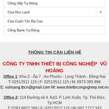
Cổng Xếp Tự Động
Cửa Kho Lạnh
Cửa Cuốn Tốc Độ Cao
Cổng Barie Tự Động
THÔNG TIN CẦN LIÊN HỆ
CÔNG TY TNHH THIẾT BỊ CÔNG NGHIỆP VŨ
HOÀNG
Office 1
:
Khu 2 - Ấp 7 - An Phước - Long Thành - Đồng Nai
T: 02513511 115 | F: 02513512 115 | M: 0973 395 898
E: vuhoang.tbcn@gmail.com W: www.thietbicongnghiep.net.vn
Office 2
:
114 Đường số 4, Kp3, P. Linh Xuân, Tp. Thủ Đức,
Tp.HCM
T: 0283 8822 269 | F: 02513512 115 | M: 097 1717 333