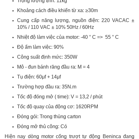
Trọng lượng tịnh: 11kg
Khoảng cách điều khiển từ xa: ≥30m
Cung cấp năng lượng, nguồn điện: 220 VACAC ±
10% / 110 VAC ± 10% 50Hz / 60Hz
Nhiệt độ làm việc của motor: -40 ° C => 55 ° C
Độ ẩm làm việc: 90%
Công suất định mức: 350W
Mô - đun bánh răng đầu ra: M = 4
Tụ điện: 60μf + 14μf
Trường hợp đầu ra: 35N.m
Tốc độ đóng mở ( time): V = 13,2 / phút
Tốc độ quay của động cơ: 1620RPM
Đóng gói: Trong thùng carton
Đóng mở thủ công: Có
Hiện nay dòng motor cổng trượt tự động Beninca đang