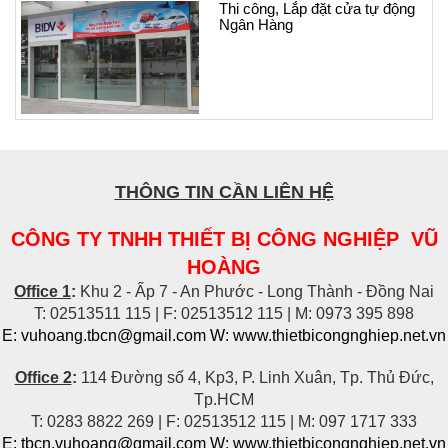
Thi công, Lắp đặt cửa tự động
Ngân Hàng
THÔNG TIN CẦN LIÊN HỆ
CÔNG TY TNHH THIẾT BỊ CÔNG NGHIỆP VŨ
HOÀNG
Office 1
:
Khu 2 - Ấp 7 - An Phước - Long Thành - Đồng Nai
T: 02513511 115 | F: 02513512 115 | M: 0973 395 898
E: vuhoang.tbcn@gmail.com W: www.thietbicongnghiep.net.vn
Office 2
:
114 Đường số 4, Kp3, P. Linh Xuân, Tp. Thủ Đức,
Tp.HCM
T: 0283 8822 269 | F: 02513512 115 | M: 097 1717 333
E: tbcn.vuhoang@gmail.com W:
www.thietbicongnghiep.net.vn