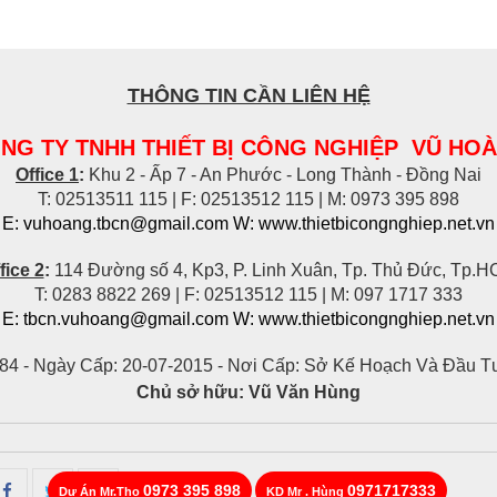
THÔNG TIN CẦN LIÊN HỆ
NG TY TNHH THIẾT BỊ CÔNG NGHIỆP VŨ HO
Office 1
:
Khu 2 - Ấp 7 - An Phước - Long Thành - Đồng Nai
T: 02513511 115 | F: 02513512 115 | M: 0973 395 898
E: vuhoang.tbcn@gmail.com W: www.thietbicongnghiep.net.vn
fice 2
:
114 Đường số 4, Kp3, P. Linh Xuân, Tp. Thủ Đức, Tp.
T: 0283 8822 269 | F: 02513512 115 | M: 097 1717 333
E: tbcn.vuhoang@gmail.com W:
www.thietbicongnghiep.net.vn
84 -
Ngày Cấp: 20-07-2015 -
Nơi Cấp: Sở Kế Hoạch Và Đầu T
Chủ sở hữu:
Vũ Văn Hùng
0973 395 898
0971717333
Dự Án Mr.Tho
KD Mr . Hùng