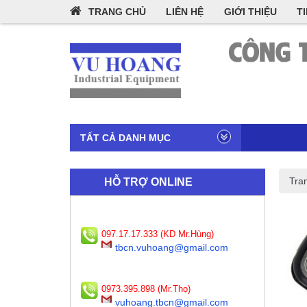
TRANG CHỦ
LIÊN HỆ
GIỚI THIỆU
T
TẤT CẢ DANH MỤC
Tra
HỖ TRỢ ONLINE
097.17.17.333 (KD Mr.Hùng)
tbcn.vuhoang@gmail.com
0973.395.898 (Mr.Thọ)
vuhoang.tbcn@gmail.com