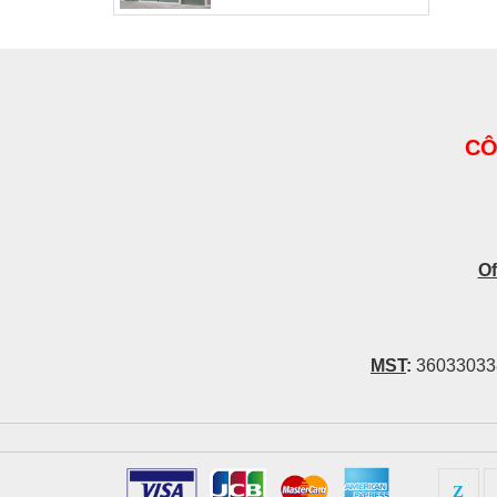
CÔ
Of
MST
:
36033033
Z