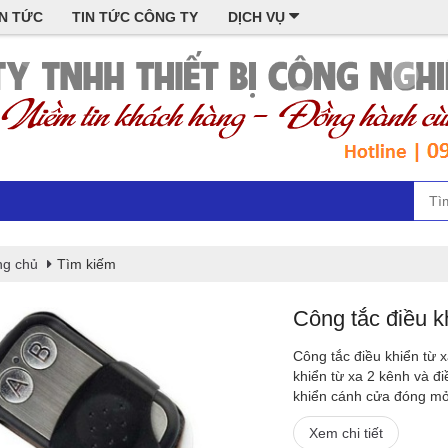
IN TỨC
TIN TỨC CÔNG TY
DỊCH VỤ
ng chủ
Tìm kiếm
Công tắc điều k
Công tắc điều khiển từ x
khiển từ xa 2 kênh và đ
khiển cánh cửa đóng mở
Xem chi tiết